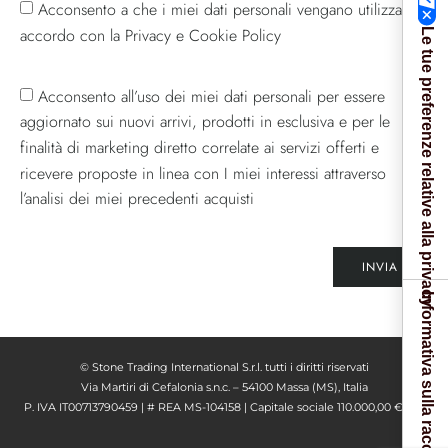
Acconsento a che i miei dati personali vengano utilizzati in
accordo con la Privacy e Cookie Policy
Le tue preferenze relative alla privacy
Acconsento all’uso dei miei dati personali per essere
aggiornato sui nuovi arrivi, prodotti in esclusiva e per le
finalità di marketing diretto correlate ai servizi offerti e
ricevere proposte in linea con I miei interessi attraverso
l’analisi dei miei precedenti acquisti
INVIA
Informativa sulla raccolta
© Stone Trading International S.r.l. tutti i diritti riservati
Via Martiri di Cefalonia s.n.c. – 54100 Massa (MS), Italia
P. IVA IT00713790459 | # REA MS-104158 | Capitale sociale 110.000,00 € I. V.