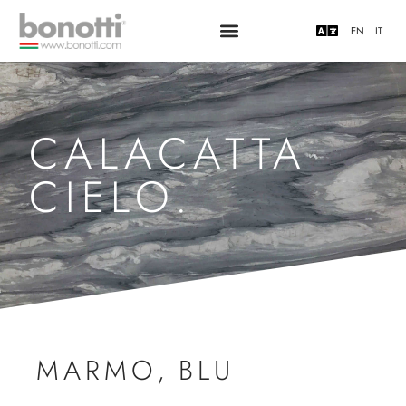
EN
IT
CALACATTA
CIELO.
MARMO
,
BLU