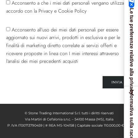
Acconsento a che i miei dati personali vengano utilizzati in
accordo con la Privacy e Cookie Policy
Le tue preferenze relative alla privacy
Acconsento all’uso dei miei dati personali per essere
aggiornato sui nuovi arrivi, prodotti in esclusiva e per le
finalità di marketing diretto correlate ai servizi offerti e
ricevere proposte in linea con I miei interessi attraverso
l’analisi dei miei precedenti acquisti
INVIA
Informativa sulla raccolta
© Stone Trading International S.r.l. tutti i diritti riservati
Via Martiri di Cefalonia s.n.c. – 54100 Massa (MS), Italia
P. IVA IT00713790459 | # REA MS-104158 | Capitale sociale 110.000,00 € I. V.