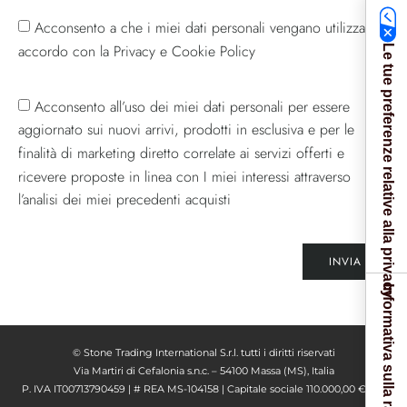
Acconsento a che i miei dati personali vengano utilizzati in
accordo con la Privacy e Cookie Policy
Le tue preferenze relative alla privacy
Acconsento all’uso dei miei dati personali per essere
aggiornato sui nuovi arrivi, prodotti in esclusiva e per le
finalità di marketing diretto correlate ai servizi offerti e
ricevere proposte in linea con I miei interessi attraverso
l’analisi dei miei precedenti acquisti
INVIA
Informativa sulla raccolta
© Stone Trading International S.r.l. tutti i diritti riservati
Via Martiri di Cefalonia s.n.c. – 54100 Massa (MS), Italia
P. IVA IT00713790459 | # REA MS-104158 | Capitale sociale 110.000,00 € I. V.