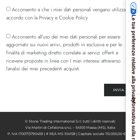
Acconsento a che i miei dati personali vengano utilizzati in
accordo con la Privacy e Cookie Policy
Le tue preferenze relative alla privacy
Acconsento all’uso dei miei dati personali per essere
aggiornato sui nuovi arrivi, prodotti in esclusiva e per le
finalità di marketing diretto correlate ai servizi offerti e
ricevere proposte in linea con I miei interessi attraverso
l’analisi dei miei precedenti acquisti
INVIA
Informativa sulla raccolta
© Stone Trading International S.r.l. tutti i diritti riservati
Via Martiri di Cefalonia s.n.c. – 54100 Massa (MS), Italia
P. IVA IT00713790459 | # REA MS-104158 | Capitale sociale 110.000,00 € I. V.