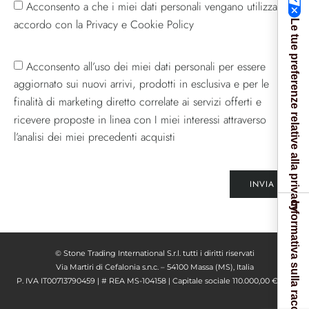
Acconsento a che i miei dati personali vengano utilizzati in
accordo con la Privacy e Cookie Policy
Le tue preferenze relative alla privacy
Acconsento all’uso dei miei dati personali per essere
aggiornato sui nuovi arrivi, prodotti in esclusiva e per le
finalità di marketing diretto correlate ai servizi offerti e
ricevere proposte in linea con I miei interessi attraverso
l’analisi dei miei precedenti acquisti
INVIA
Informativa sulla raccolta
© Stone Trading International S.r.l. tutti i diritti riservati
Via Martiri di Cefalonia s.n.c. – 54100 Massa (MS), Italia
P. IVA IT00713790459 | # REA MS-104158 | Capitale sociale 110.000,00 € I. V.