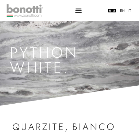
EN
IT
PYTHON
WHITE.
QUARZITE
,
BIANCO